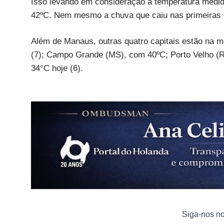
Isso levando em consideração a temperatura medid
42ºC. Nem mesmo a chuva que caiu nas primeiras 
Além de Manaus, outras quatro capitais estão na 
(7); Campo Grande (MS), com 40ºC; Porto Velho (RO
34°C hoje (6).
Siga-nos n