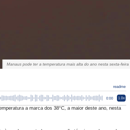
Manaus pode ter a temperatura mais alta do ano nesta sexta-feira
readme
1.0x
0:00
emperatura a marca dos 38°C, a maior deste ano, nesta