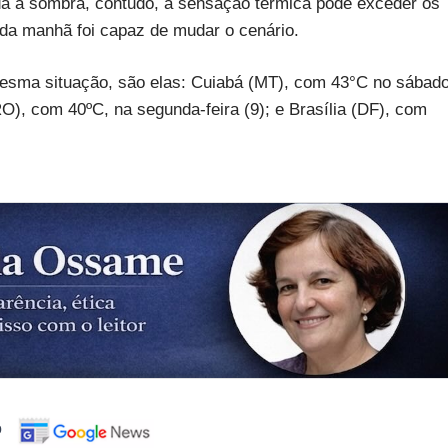
a à sombra, contudo, a sensação térmica pode exceder os
da manhã foi capaz de mudar o cenário.
mesma situação, são elas: Cuiabá (MT), com 43°C no sábad
), com 40ºC, na segunda-feira (9); e Brasília (DF), com
o