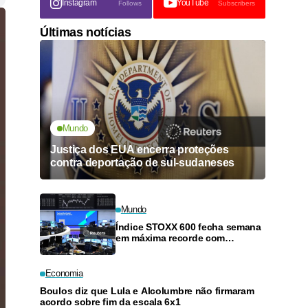
Instagram
YouTube
Follows
Subscribers
Últimas notícias
Mundo
Justiça dos EUA encerra proteções
contra deportação de sul-sudaneses
Mundo
Índice STOXX 600 fecha semana
em máxima recorde com
balanços e dados fracos de
trabalho dos EUA
Economia
Boulos diz que Lula e Alcolumbre não firmaram
acordo sobre fim da escala 6x1