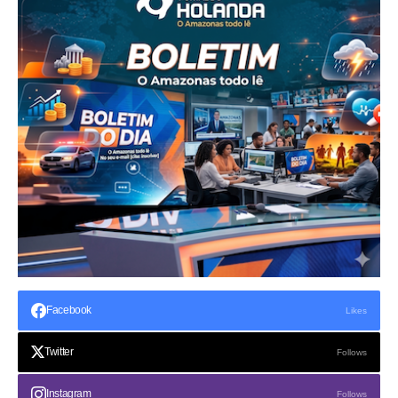
Facebook
Likes
Twitter
Follows
Instagram
Follows