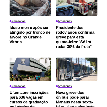
Amazonas
Amazonas
Idoso morre após ser
Presidente dos
atingido por tronco de
rodoviários confirma
árvore no Grande
greve para esta
Vitória
quinta-feira: 'Só irá
rodar 30% da frota"
Amazonas
Amazonas
Ufam abre inscrições
Nova greve dos
para 636 vagas em
ônibus pode parar
cursos de graduação
Manaus nesta sexta-
no interior do
feira, alerta sindicato