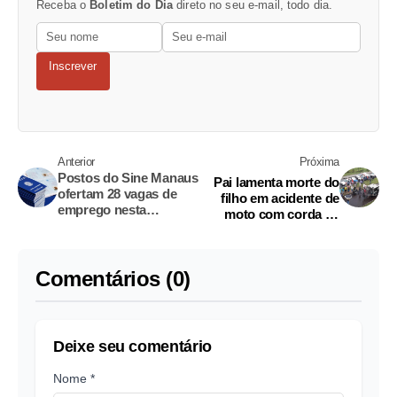
Receba o
Boletim do Dia
direto no seu e-mail, todo dia.
Inscrever
Anterior
Próxima
Postos do Sine Manaus
Pai lamenta morte do
ofertam 28 vagas de
filho em acidente de
emprego nesta
moto com corda de
segunda-feira
contenção: 'pedi para
ele não sair'
Comentários (0)
Deixe seu comentário
Nome *