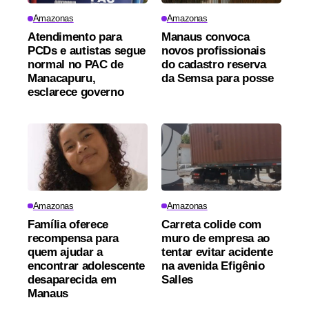
Amazonas
Amazonas
Atendimento para
Manaus convoca
PCDs e autistas segue
novos profissionais
normal no PAC de
do cadastro reserva
Manacapuru,
da Semsa para posse
esclarece governo
Amazonas
Amazonas
Família oferece
Carreta colide com
recompensa para
muro de empresa ao
quem ajudar a
tentar evitar acidente
encontrar adolescente
na avenida Efigênio
desaparecida em
Salles
Manaus