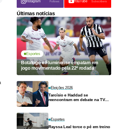
Instagram
YouTube
Follows
Subscribers
Últimas notícias
Esportes
Botafogo e Fluminense empatam em
jogo movimentado pela 22ª rodada
a
Eleições 2026
Tarcísio e Haddad se
reencontram em debate na TV
neste domingo
Esportes
Rayssa Leal torce o pé em treino