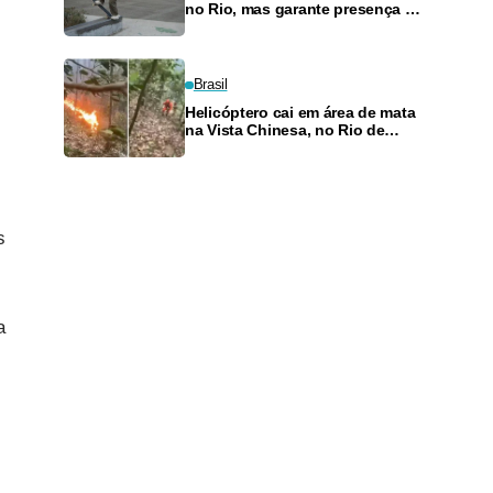
no Rio, mas garante presença no
SLS Takeover
Brasil
Helicóptero cai em área de mata
na Vista Chinesa, no Rio de
Janeiro
s
a