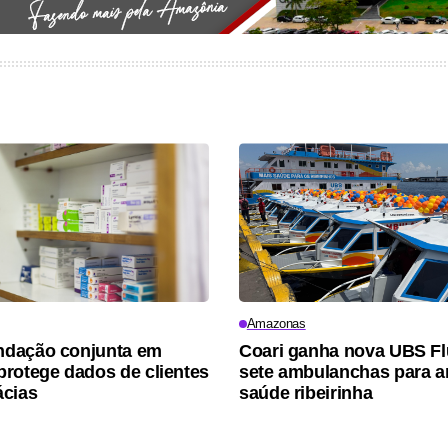
Amazonas
dação conjunta em
Coari ganha nova UBS Flu
rotege dados de clientes
sete ambulanchas para a
ácias
saúde ribeirinha