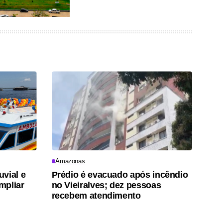
Amazonas
vial e
Prédio é evacuado após incêndio
mpliar
no Vieiralves; dez pessoas
recebem atendimento