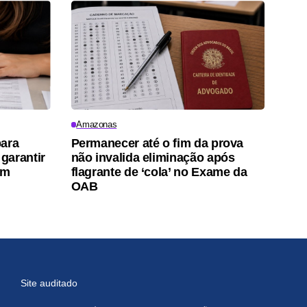
Amazonas
para
Permanecer até o fim da prova
garantir
não invalida eliminação após
em
flagrante de ‘cola’ no Exame da
OAB
Site auditado