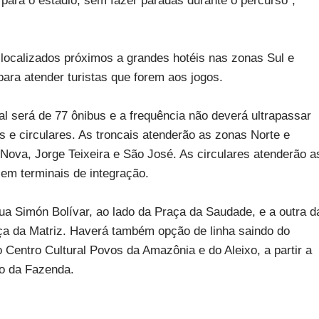
 para o estádio, sem fazer paradas durante o percurso”,
localizados próximos a grandes hotéis nas zonas Sul e
para atender turistas que forem aos jogos.
tal será de 77 ônibus e a frequência não deverá ultrapassar
is e circulares. As troncais atenderão as zonas Norte e
 Nova, Jorge Teixeira e São José. As circulares atenderão a
 em terminais de integração.
ua Simón Bolívar, ao lado da Praça da Saudade, e a outra d
ça da Matriz. Haverá também opção de linha saindo do
Centro Cultural Povos da Amazônia e do Aleixo, a partir a
do da Fazenda.