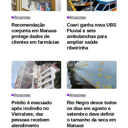
Amazonas
Amazonas
Recomendação
Coari ganha nova UBS
conjunta em Manaus
Fluvial e sete
protege dados de
ambulanchas para
clientes em farmácias
ampliar saúde
ribeirinha
Amazonas
Amazonas
Prédio é evacuado
Rio Negro desce todos
após incêndio no
os dias em agosto e
Vieiralves; dez
setembro deve definir
pessoas recebem
o tamanho da seca em
atendimento
Manaus