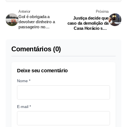
Anterior
Próxima
Gol é obrigada a
Justiça decide que
devolver dinheiro a
caso da demolição da
passageiro no
Casa Horácio será
Amazonas e cancelar
julgado no Amazon
multa abusiva
Comentários (0)
Deixe seu comentário
Nome *
E-mail *