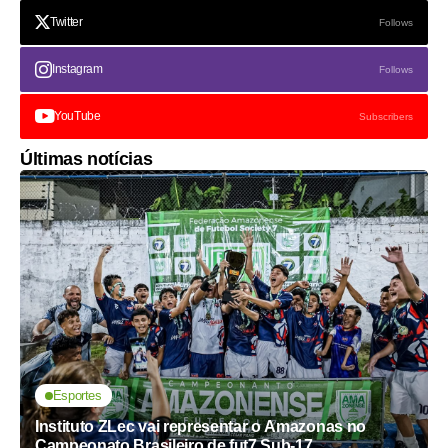
Twitter
Follows
Instagram
Follows
YouTube
Subscribers
Últimas notícias
Esportes
Instituto ZLec vai representar o Amazonas no
Campeonato Brasileiro de fut7 Sub-17