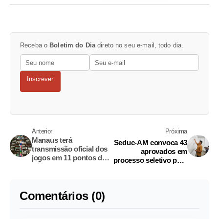
Receba o
Boletim do Dia
direto no seu e-mail, todo dia.
Inscrever
Anterior
Próxima
Manaus terá
Seduc-AM convoca 43
transmissão oficial dos
aprovados em
jogos em 11 pontos do
processo seletivo para
projeto 'Ruas da Copa'
o interior do estado
neste sábado
Comentários (0)