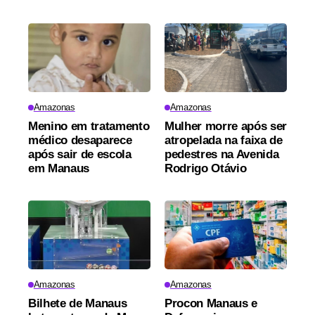
Amazonas
Amazonas
Menino em tratamento
Mulher morre após ser
médico desaparece
atropelada na faixa de
após sair de escola
pedestres na Avenida
em Manaus
Rodrigo Otávio
Amazonas
Amazonas
Bilhete de Manaus
Procon Manaus e