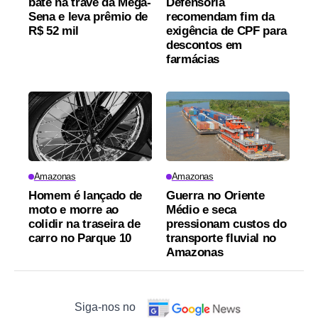
bate na trave da Mega-
Defensoria
Sena e leva prêmio de
recomendam fim da
R$ 52 mil
exigência de CPF para
descontos em
farmácias
Amazonas
Amazonas
Homem é lançado de
Guerra no Oriente
moto e morre ao
Médio e seca
colidir na traseira de
pressionam custos do
carro no Parque 10
transporte fluvial no
Amazonas
Siga-nos no