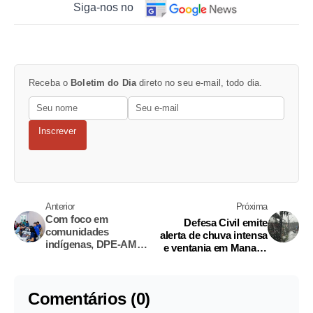
Siga-nos no
Receba o
Boletim do Dia
direto no seu e-mail, todo dia.
Inscrever
Anterior
Próxima
Com foco em
Defesa Civil emite
comunidades
alerta de chuva intensa
indígenas, DPE-AM
e ventania em Manaus
realiza 3º Mutirão
nesta segunda
Previdenciário de 2026
Comentários (0)