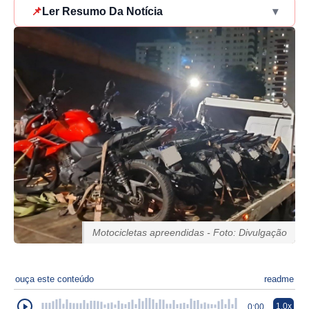
📌
Ler Resumo Da Notícia
▾
Motocicletas apreendidas - Foto: Divulgação
ouça este conteúdo
readme
1.0x
0:00