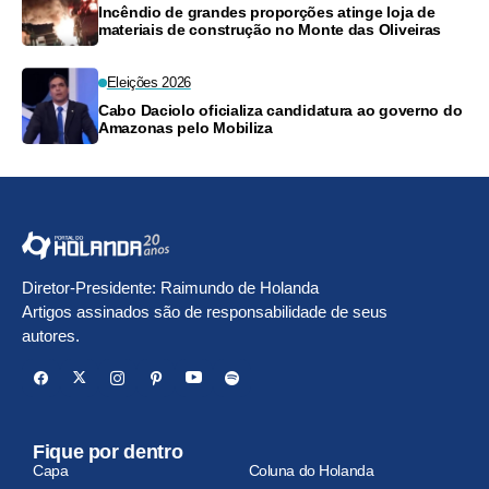
Incêndio de grandes proporções atinge loja de
materiais de construção no Monte das Oliveiras
Eleições 2026
Cabo Daciolo oficializa candidatura ao governo do
Amazonas pelo Mobiliza
Diretor-Presidente: Raimundo de Holanda
Artigos assinados são de responsabilidade de seus
autores.
Fique por dentro
Capa
Coluna do Holanda