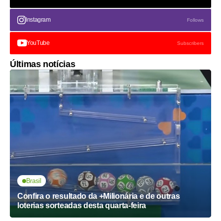
Instagram
Follows
YouTube
Subscribers
Últimas notícias
Brasil
Confira o resultado da +Milionária e de outras
loterias sorteadas desta quarta-feira