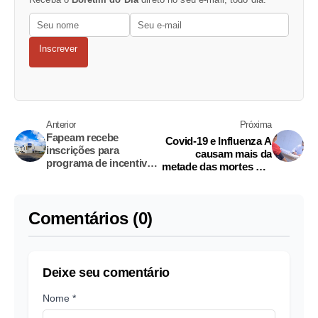
Inscrever
Anterior
Próxima
Fapeam recebe
Covid-19 e Influenza A
inscrições para
causam mais da
programa de incentivo
metade das mortes por
à pesquisa no
vírus respiratórios no
Amazonas
Amazonas
Comentários (0)
Deixe seu comentário
Nome *