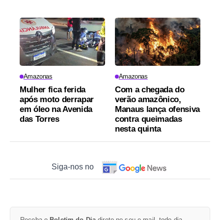
Amazonas
Amazonas
Mulher fica ferida
Com a chegada do
após moto derrapar
verão amazônico,
em óleo na Avenida
Manaus lança ofensiva
das Torres
contra queimadas
nesta quinta
Siga-nos no
Receba o
Boletim do Dia
direto no seu e-mail, todo dia.