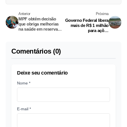
Anterior
Próxima
MPF obtém decisão
Governo Federal libera
que obriga melhorias
mais de R$ 1 milhão
na saúde em reservas
para ações
extrativistas no
emergenciais em Jutaí
Amazonas
Comentários (0)
Deixe seu comentário
Nome *
E-mail *