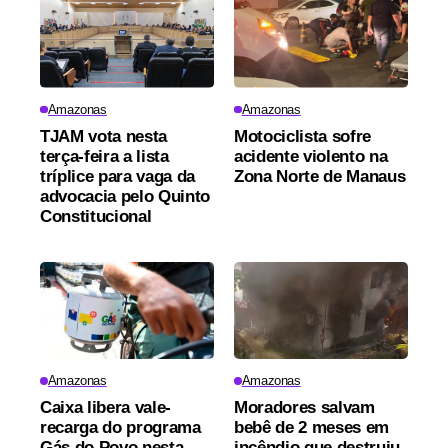
Amazonas
Amazonas
TJAM vota nesta
Motociclista sofre
terça-feira a lista
acidente violento na
tríplice para vaga da
Zona Norte de Manaus
advocacia pelo Quinto
Constitucional
Amazonas
Amazonas
Caixa libera vale-
Moradores salvam
recarga do programa
bebê de 2 meses em
Gás do Povo nesta
incêndio que destruiu