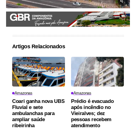
Artigos Relacionados
Amazonas
Amazonas
Coari ganha nova UBS
Prédio é evacuado
Fluvial e sete
após incêndio no
ambulanchas para
Vieiralves; dez
ampliar saúde
pessoas recebem
ribeirinha
atendimento