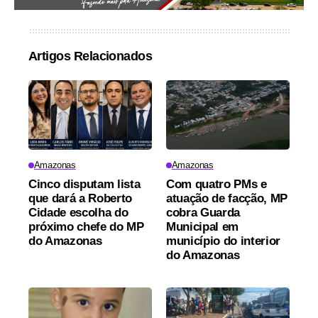
Artigos Relacionados
Amazonas
Amazonas
Cinco disputam lista
Com quatro PMs e
que dará a Roberto
atuação de facção, MP
Cidade escolha do
cobra Guarda
próximo chefe do MP
Municipal em
do Amazonas
município do interior
do Amazonas