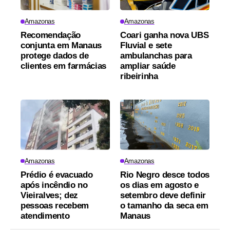
Amazonas
Amazonas
Recomendação
Coari ganha nova UBS
conjunta em Manaus
Fluvial e sete
protege dados de
ambulanchas para
clientes em farmácias
ampliar saúde
ribeirinha
Amazonas
Amazonas
Prédio é evacuado
Rio Negro desce todos
após incêndio no
os dias em agosto e
Vieiralves; dez
setembro deve definir
pessoas recebem
o tamanho da seca em
atendimento
Manaus