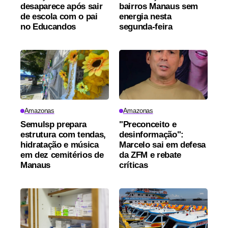
desaparece após sair
bairros Manaus sem
de escola com o pai
energia nesta
no Educandos
segunda-feira
Amazonas
Amazonas
Semulsp prepara
"Preconceito e
estrutura com tendas,
desinformação":
hidratação e música
Marcelo sai em defesa
em dez cemitérios de
da ZFM e rebate
Manaus
críticas