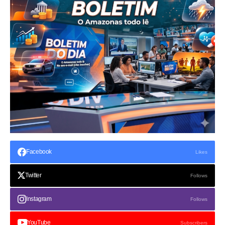
Facebook
Likes
Twitter
Follows
Instagram
Follows
YouTube
Subscribers