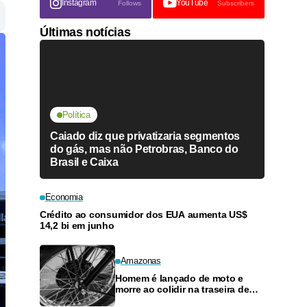
Instagram
YouTube
Follows
Subscribers
Últimas notícias
Política
Caiado diz que privatizaria segmentos
do gás, mas não Petrobras, Banco do
Brasil e Caixa
Economia
Crédito ao consumidor dos EUA aumenta US$
14,2 bi em junho
Amazonas
Homem é lançado de moto e
morre ao colidir na traseira de
carro no Parque 10