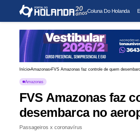
Coluna Do Holanda
E
Início
Amazonas
FVS Amazonas faz controle de quem desembarc
Amazonas
FVS Amazonas faz co
desembarca no aero
Passageiros x coronavírus