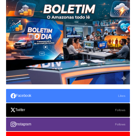
Facebook
Likes
Twitter
Follows
Instagram
Follows