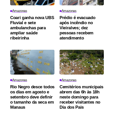
Amazonas
Amazonas
Coari ganha nova UBS
Prédio é evacuado
Fluvial e sete
após incêndio no
ambulanchas para
Vieiralves; dez
ampliar saúde
pessoas recebem
ribeirinha
atendimento
Amazonas
Amazonas
Rio Negro desce todos
Cemitérios municipais
os dias em agosto e
abrem das 6h às 18h
setembro deve definir
neste domingo para
o tamanho da seca em
receber visitantes no
Manaus
Dia dos Pais