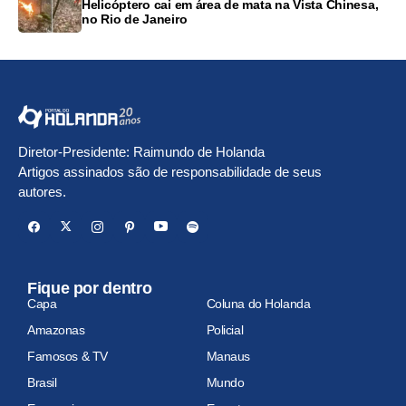
Helicóptero cai em área de mata na Vista Chinesa,
no Rio de Janeiro
Diretor-Presidente: Raimundo de Holanda
Artigos assinados são de responsabilidade de seus
autores.
Fique por dentro
Capa
Coluna do Holanda
Amazonas
Policial
Famosos & TV
Manaus
Brasil
Mundo