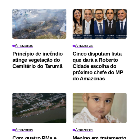
Amazonas
Amazonas
Princípio de incêndio
Cinco disputam lista
atinge vegetação do
que dará a Roberto
Cemitério do Tarumã
Cidade escolha do
próximo chefe do MP
do Amazonas
Amazonas
Amazonas
Com quatro PMs e
Menino em tratamento