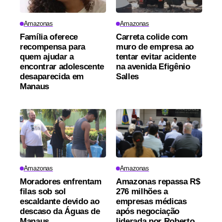
Amazonas
Amazonas
Família oferece
Carreta colide com
recompensa para
muro de empresa ao
quem ajudar a
tentar evitar acidente
encontrar adolescente
na avenida Efigênio
desaparecida em
Salles
Manaus
Amazonas
Amazonas
Moradores enfrentam
Amazonas repassa R$
filas sob sol
276 milhões a
escaldante devido ao
empresas médicas
descaso da Águas de
após negociação
Manaus
liderada por Roberto