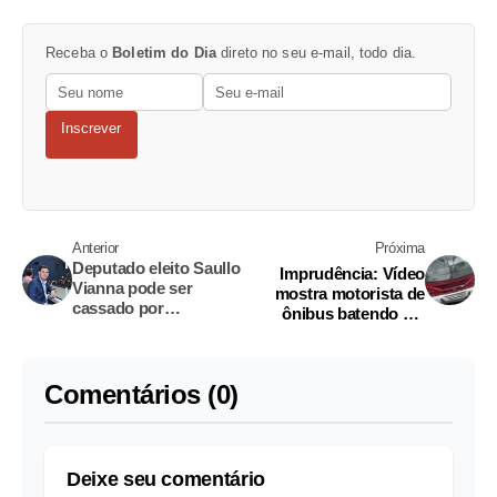
Receba o
Boletim do Dia
direto no seu e-mail, todo dia.
Inscrever
Anterior
Próxima
Deputado eleito Saullo
Imprudência: Vídeo
Vianna pode ser
mostra motorista de
cassado por
ônibus batendo em
corrupção, afirma
carro em avenida de
procurador eleitoral
Manaus
Comentários (0)
Deixe seu comentário