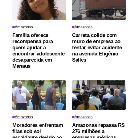
Amazonas
Amazonas
Família oferece
Carreta colide com
recompensa para
muro de empresa ao
quem ajudar a
tentar evitar acidente
encontrar adolescente
na avenida Efigênio
desaparecida em
Salles
Manaus
Amazonas
Amazonas
Moradores enfrentam
Amazonas repassa R$
filas sob sol
276 milhões a
escaldante devido ao
empresas médicas