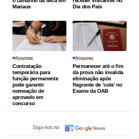
o tamanho da seca em
receber visitantes no
Manaus
Dia dos Pais
Amazonas
Amazonas
Contratação
Permanecer até o fim
temporária para
da prova não invalida
função permanente
eliminação após
pode garantir
flagrante de ‘cola’ no
nomeação de
Exame da OAB
aprovado em
concurso
Siga-nos no