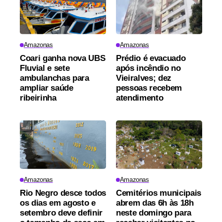
Amazonas
Amazonas
Coari ganha nova UBS
Prédio é evacuado
Fluvial e sete
após incêndio no
ambulanchas para
Vieiralves; dez
ampliar saúde
pessoas recebem
ribeirinha
atendimento
Amazonas
Amazonas
Rio Negro desce todos
Cemitérios municipais
os dias em agosto e
abrem das 6h às 18h
setembro deve definir
neste domingo para