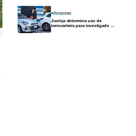
Amazonas
Justiça determina uso de
tornozeleira para investigado por
perseguir estudante em Manaus
e