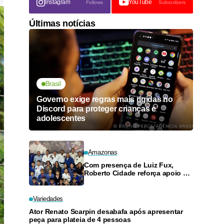
Instagram
YouTube
Follows
Subscribers
Últimas notícias
Brasil
Governo exige regras mais rígidas no
Discord para proteger crianças e
adolescentes
Amazonas
Com presença de Luiz Fux,
Roberto Cidade reforça apoio a
projeto social de jiu-jitsu no
Ouro Verde
Variedades
Ator Renato Scarpin desabafa após apresentar
peça para plateia de 4 pessoas