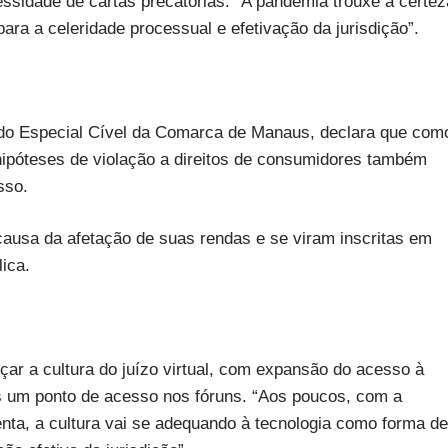
sidade de cartas precatórias. “A pandemia trouxe a certez
para a celeridade processual e efetivação da jurisdição”.
izado Especial Cível da Comarca de Manaus, declara que com
 hipóteses de violação a direitos de consumidores também
sso.
ausa da afetação de suas rendas e se viram inscritas em
lica.
rçar a cultura do juízo virtual, com expansão do acesso à
es um ponto de acesso nos fóruns. “Aos poucos, com a
senta, a cultura vai se adequando à tecnologia como forma de