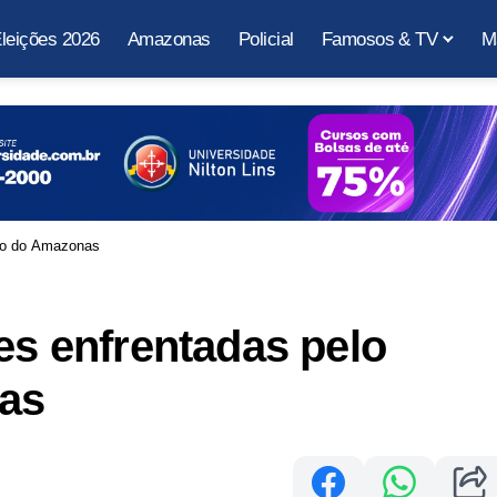
leições 2026
Amazonas
Policial
Famosos & TV
M
ário do Amazonas
es enfrentadas pelo
nas