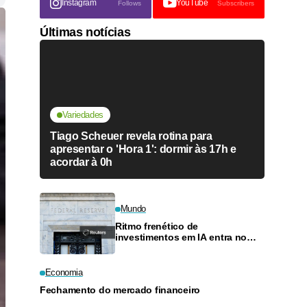
Instagram
YouTube
Follows
Subscribers
Últimas notícias
Variedades
Tiago Scheuer revela rotina para
apresentar o 'Hora 1': dormir às 17h e
acordar à 0h
Mundo
Ritmo frenético de
investimentos em IA entra no
radar de autoridades do Fed
Economia
Fechamento do mercado financeiro