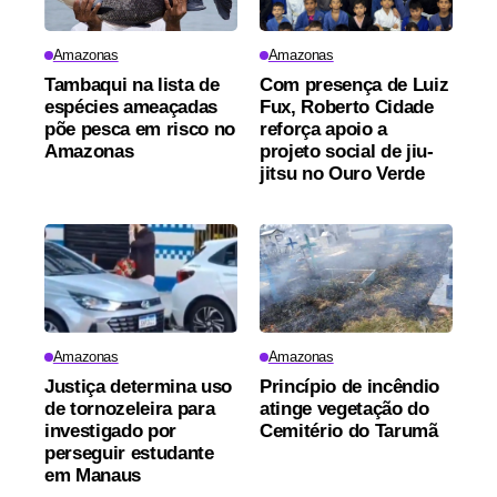
Amazonas
Amazonas
Tambaqui na lista de
Com presença de Luiz
espécies ameaçadas
Fux, Roberto Cidade
põe pesca em risco no
reforça apoio a
Amazonas
projeto social de jiu-
jitsu no Ouro Verde
Amazonas
Amazonas
Justiça determina uso
Princípio de incêndio
de tornozeleira para
atinge vegetação do
investigado por
Cemitério do Tarumã
perseguir estudante
em Manaus