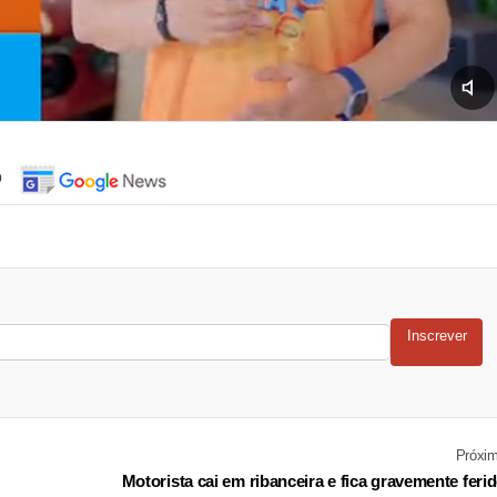
o
Inscrever
Próxi
Motorista cai em ribanceira e fica gravemente feri