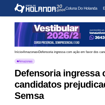
Coluna Do Holanda
E
Início
Amazonas
Amazonas
Defensoria ingressa
candidatos prejudic
Semsa