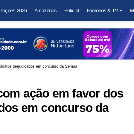
leições 2026
Amazonas
Policial
Famosos & TV
M
Defensoria ingressa com ação em favor dos candidatos prejudicados em concurso da Semsa
 com ação em favor dos
ados em concurso da