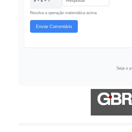
3 + 2 = ?
Resolva a operação matemática acima
Enviar Comentário
Seja o p