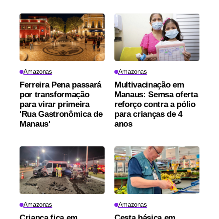
Amazonas
Amazonas
Ferreira Pena passará
Multivacinação em
por transformação
Manaus: Semsa oferta
para virar primeira
reforço contra a pólio
'Rua Gastronômica de
para crianças de 4
Manaus'
anos
Amazonas
Amazonas
Criança fica em
Cesta básica em