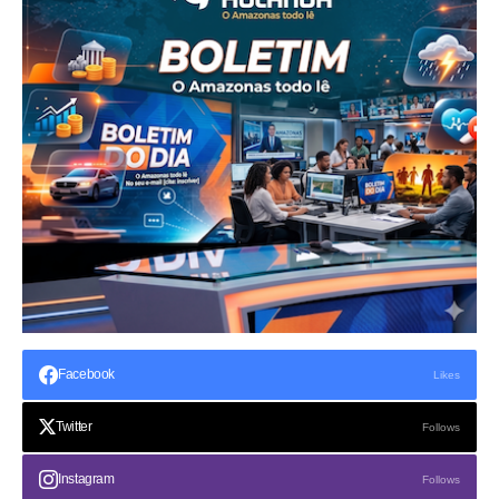
Facebook
Likes
Twitter
Follows
Instagram
Follows