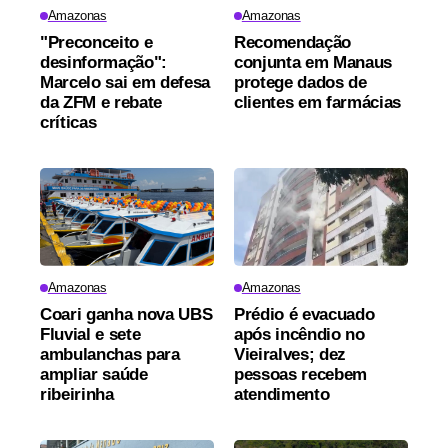
Amazonas
Amazonas
"Preconceito e
Recomendação
desinformação":
conjunta em Manaus
Marcelo sai em defesa
protege dados de
da ZFM e rebate
clientes em farmácias
críticas
Amazonas
Amazonas
Coari ganha nova UBS
Prédio é evacuado
Fluvial e sete
após incêndio no
ambulanchas para
Vieiralves; dez
ampliar saúde
pessoas recebem
ribeirinha
atendimento