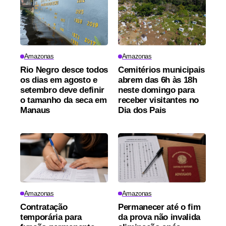
Amazonas
Amazonas
Rio Negro desce todos
Cemitérios municipais
os dias em agosto e
abrem das 6h às 18h
setembro deve definir
neste domingo para
o tamanho da seca em
receber visitantes no
Manaus
Dia dos Pais
Amazonas
Amazonas
Contratação
Permanecer até o fim
temporária para
da prova não invalida