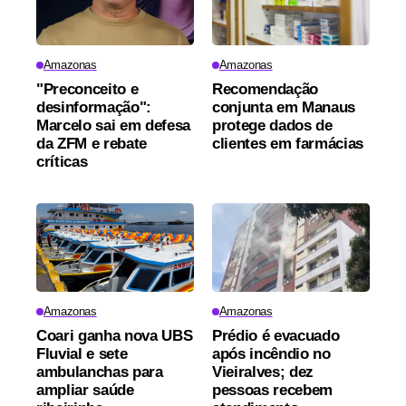
Amazonas
Amazonas
"Preconceito e
Recomendação
desinformação":
conjunta em Manaus
Marcelo sai em defesa
protege dados de
da ZFM e rebate
clientes em farmácias
críticas
Amazonas
Amazonas
Coari ganha nova UBS
Prédio é evacuado
Fluvial e sete
após incêndio no
ambulanchas para
Vieiralves; dez
ampliar saúde
pessoas recebem