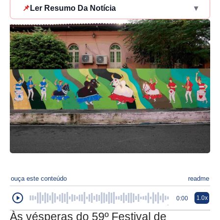
📌
Ler Resumo Da Notícia
▾
ouça este conteúdo
readme
1.0x
0:00
Às vésperas do 59º Festival de