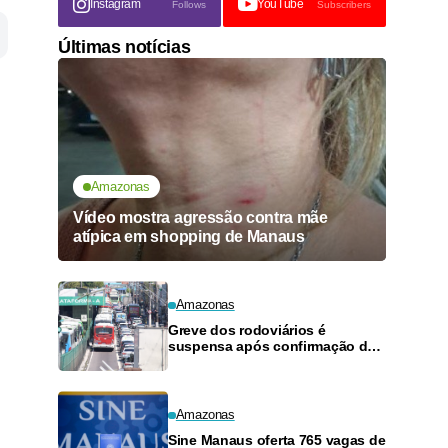
Instagram
YouTube
Follows
Subscribers
Últimas notícias
Amazonas
Vídeo mostra agressão contra mãe
atípica em shopping de Manaus
Amazonas
Greve dos rodoviários é
suspensa após confirmação de
pagamento de salários em
Manaus
Amazonas
Sine Manaus oferta 765 vagas de