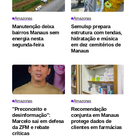
Amazonas
Amazonas
Manutenção deixa
Semulsp prepara
bairros Manaus sem
estrutura com tendas,
energia nesta
hidratação e música
segunda-feira
em dez cemitérios de
Manaus
Amazonas
Amazonas
"Preconceito e
Recomendação
desinformação":
conjunta em Manaus
Marcelo sai em defesa
protege dados de
da ZFM e rebate
clientes em farmácias
críticas