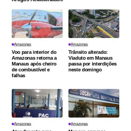
Amazonas
Amazonas
Voo para interior do
Trânsito alterado:
Amazonas retorna a
Viaduto em Manaus
Manaus após cheiro
passa por interdições
de combustível e
neste domingo
falhas
Amazonas
Amazonas