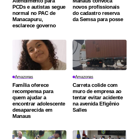
Atendimento para
Manaus convoca
PCDs e autistas segue
novos profissionais
normal no PAC de
do cadastro reserva
Manacapuru,
da Semsa para posse
esclarece governo
Amazonas
Amazonas
Família oferece
Carreta colide com
recompensa para
muro de empresa ao
quem ajudar a
tentar evitar acidente
encontrar adolescente
na avenida Efigênio
desaparecida em
Salles
Manaus