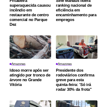
Fritadeira
Sine Manaus lidera
superaquecida causou
ranking nacional de
incêndio em
eficiência em
restaurante de centro
encaminhamento para
comercial no Parque
empregos
Dez
Amazonas
Amazonas
Idoso morre após ser
Presidente dos
atingido por tronco de
rodoviários confirma
árvore no Grande
greve para esta
Vitória
quinta-feira: 'Só irá
rodar 30% da frota"