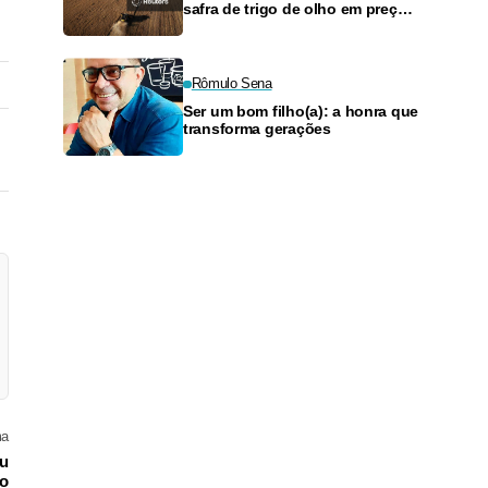
safra de trigo de olho em preços
mais altos
Rômulo Sena
Ser um bom filho(a): a honra que
transforma gerações
ma
ou
to