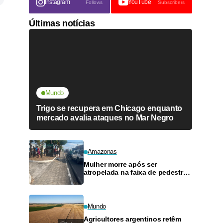
Instagram
YouTube
Follows
Subscribers
Últimas notícias
Mundo
Trigo se recupera em Chicago enquanto
mercado avalia ataques no Mar Negro
Amazonas
Mulher morre após ser
atropelada na faixa de pedestres
na Avenida Rodrigo Otávio
Mundo
Agricultores argentinos retêm