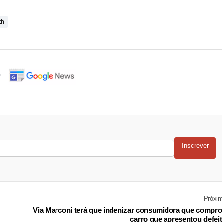
th
o
Inscrever
Próxi
Via Marconi terá que indenizar consumidora que compr
carro que apresentou defei