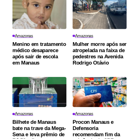
Amazonas
Amazonas
Menino em tratamento
Mulher morre após ser
médico desaparece
atropelada na faixa de
após sair de escola
pedestres na Avenida
em Manaus
Rodrigo Otávio
Amazonas
Amazonas
Bilhete de Manaus
Procon Manaus e
bate na trave da Mega-
Defensoria
Sena e leva prêmio de
recomendam fim da