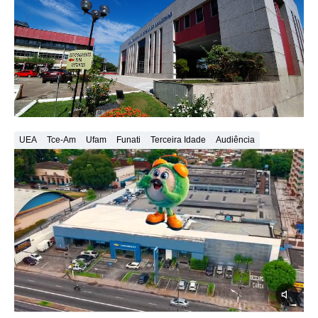
UEA
Tce-Am
Ufam
Funati
Terceira Idade
Audiência