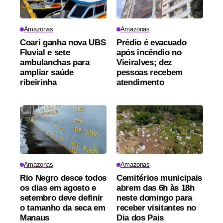
Amazonas
Amazonas
Coari ganha nova UBS
Prédio é evacuado
Fluvial e sete
após incêndio no
ambulanchas para
Vieiralves; dez
ampliar saúde
pessoas recebem
ribeirinha
atendimento
Amazonas
Amazonas
Rio Negro desce todos
Cemitérios municipais
os dias em agosto e
abrem das 6h às 18h
setembro deve definir
neste domingo para
o tamanho da seca em
receber visitantes no
Manaus
Dia dos Pais