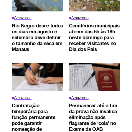
Amazonas
Amazonas
Rio Negro desce todos
Cemitérios municipais
os dias em agosto e
abrem das 6h às 18h
setembro deve definir
neste domingo para
o tamanho da seca em
receber visitantes no
Manaus
Dia dos Pais
Amazonas
Amazonas
Contratação
Permanecer até o fim
temporária para
da prova não invalida
função permanente
eliminação após
pode garantir
flagrante de ‘cola’ no
nomeação de
Exame da OAB