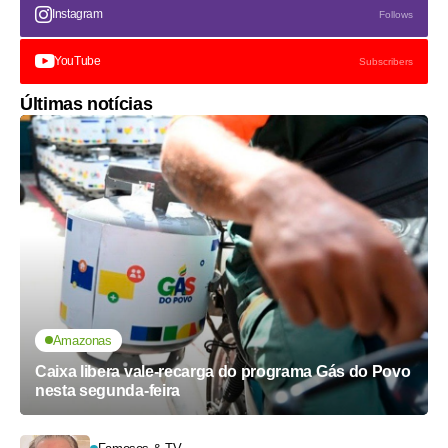
Instagram
Follows
YouTube
Subscribers
Últimas notícias
Amazonas
Caixa libera vale-recarga do programa Gás do Povo
nesta segunda-feira