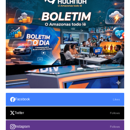
Facebook
Likes
Twitter
Follows
Instagram
Follows