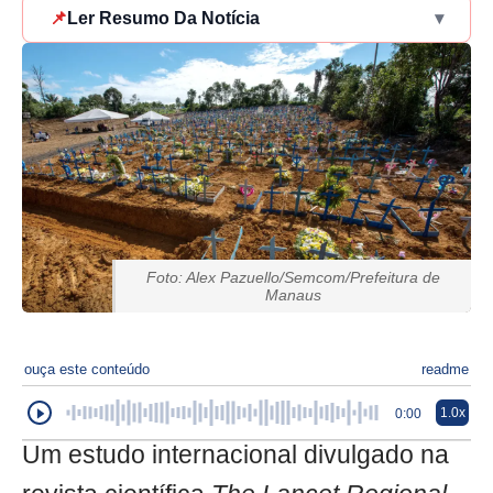
📌
Ler Resumo Da Notícia
▾
Foto: Alex Pazuello/Semcom/Prefeitura de
Manaus
ouça este conteúdo
readme
1.0x
0:00
Um estudo internacional divulgado na