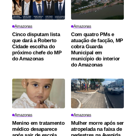
Amazonas
Amazonas
Cinco disputam lista
Com quatro PMs e
que dará a Roberto
atuação de facção, MP
Cidade escolha do
cobra Guarda
próximo chefe do MP
Municipal em
do Amazonas
município do interior
do Amazonas
Amazonas
Amazonas
Menino em tratamento
Mulher morre após ser
médico desaparece
atropelada na faixa de
após sair de escola
pedestres na Avenida