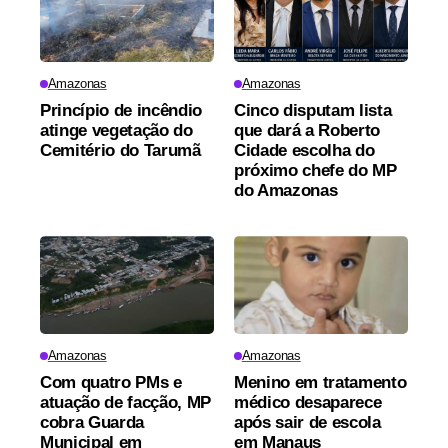
Amazonas
Amazonas
Princípio de incêndio
Cinco disputam lista
atinge vegetação do
que dará a Roberto
Cemitério do Tarumã
Cidade escolha do
próximo chefe do MP
do Amazonas
Amazonas
Amazonas
Com quatro PMs e
Menino em tratamento
atuação de facção, MP
médico desaparece
cobra Guarda
após sair de escola
Municipal em
em Manaus