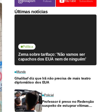
Instagram
YouTube
Follows
Subscribers
Últimas notícias
Política
Zema sobre tarifaço: 'Não vamos ser
capachos dos EUA nem de ninguém'
Mundo
Ghalibaf diz que Irã não precisa de mais teatro
diplomático dos EUA
Policial
Professor é preso no Redenção
suspeito de estuprar vítimas
com idade entre 9 e 12 anos