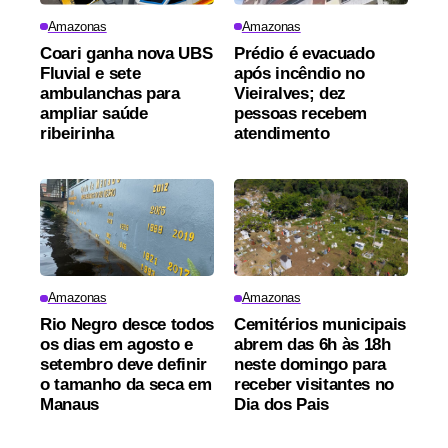
Amazonas
Amazonas
Coari ganha nova UBS
Prédio é evacuado
Fluvial e sete
após incêndio no
ambulanchas para
Vieiralves; dez
ampliar saúde
pessoas recebem
ribeirinha
atendimento
Amazonas
Amazonas
Rio Negro desce todos
Cemitérios municipais
os dias em agosto e
abrem das 6h às 18h
setembro deve definir
neste domingo para
o tamanho da seca em
receber visitantes no
Manaus
Dia dos Pais