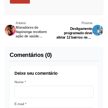
Anterior
Próxima
Moradores de
Desligamento
Itapiranga recebem
programado deve
ação de saúde
afetar 12 bairros nesta
dermatológica nesta
terça-feira em Manaus
semana; saiba mais
Comentários (0)
Deixe seu comentário
Nome *
E-mail *