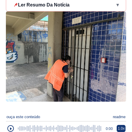
📌
Ler Resumo Da Notícia
▾
ouça este conteúdo
readme
1.0x
0:00