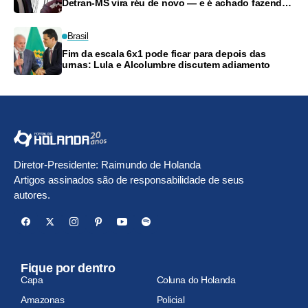
Detran-MS vira réu de novo — e é achado fazendo
frete
Brasil
Fim da escala 6x1 pode ficar para depois das
urnas: Lula e Alcolumbre discutem adiamento
Diretor-Presidente: Raimundo de Holanda
Artigos assinados são de responsabilidade de seus
autores.
Fique por dentro
Capa
Coluna do Holanda
Amazonas
Policial