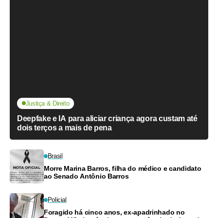
Justiça & Direito
Deepfake e IA para aliciar criança agora custam até
dois terços a mais de pena
Brasil
Morre Marina Barros, filha do médico e candidato
ao Senado Antônio Barros
Policial
Foragido há cinco anos, ex-apadrinhado no