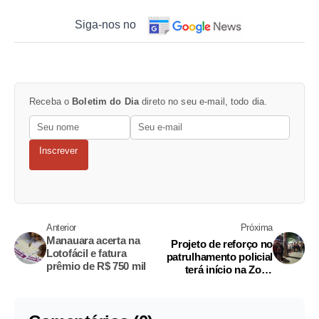
Siga-nos no
Receba o
Boletim do Dia
direto no seu e-mail, todo dia.
Inscrever
Anterior
Próxima
Manauara acerta na
Projeto de reforço no
Lotofácil e fatura
patrulhamento policial
prêmio de R$ 750 mil
terá início na Zona
Leste, afirma SSP-AM