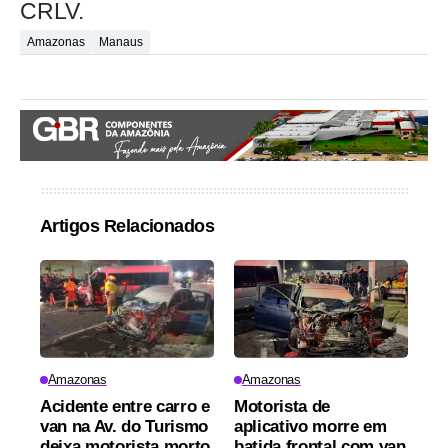
CRLV.
Amazonas
Manaus
Artigos Relacionados
Amazonas
Amazonas
Acidente entre carro e
Motorista de
van na Av. do Turismo
aplicativo morre em
deixa motorista morto
batida frontal com van