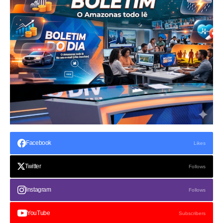
Facebook
Likes
Twitter
Follows
Instagram
Follows
YouTube
Subscribers