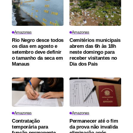
Amazonas
Amazonas
Rio Negro desce todos
Cemitérios municipais
os dias em agosto e
abrem das 6h às 18h
setembro deve definir
neste domingo para
o tamanho da seca em
receber visitantes no
Manaus
Dia dos Pais
Amazonas
Amazonas
Contratação
Permanecer até o fim
temporária para
da prova não invalida
função permanente
eliminação após