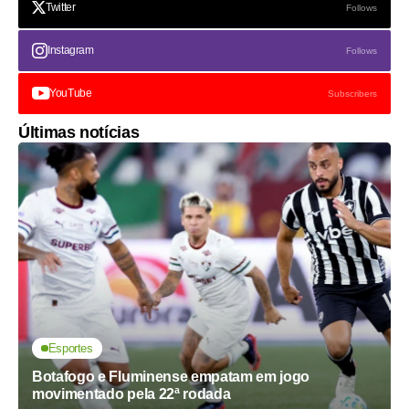
Twitter
Follows
Instagram
Follows
YouTube
Subscribers
Últimas notícias
Esportes
Botafogo e Fluminense empatam em jogo
movimentado pela 22ª rodada