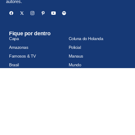
autores.
Fique por dentro
Capa
Coluna do Holanda
Amazonas
Policial
Famosos & TV
Manaus
Brasil
Mundo
Economia
Esportes
Geral
Site auditado
Relatório de auditoria em atualização