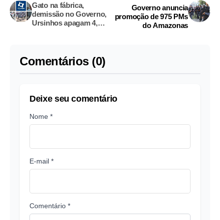
Gato na fábrica,
Governo anuncia
demissão no Governo,
promoção de 975 PMs
Ursinhos apagam 4,
do Amazonas
milhões para o lixo,
mãe de 4 morta; os
destaques desta manhã
Comentários (0)
Deixe seu comentário
Nome *
E-mail *
Comentário *