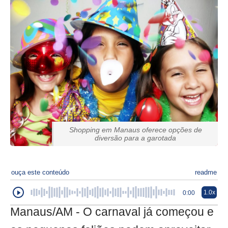
Shopping em Manaus oferece opções de
diversão para a garotada
ouça este conteúdo
readme
1.0x
0:00
Manaus/AM - O carnaval já começou e