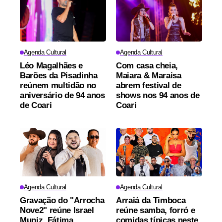
Agenda Cultural
Agenda Cultural
Léo Magalhães e
Com casa cheia,
Barões da Pisadinha
Maiara & Maraisa
reúnem multidão no
abrem festival de
aniversário de 94 anos
shows nos 94 anos de
de Coari
Coari
Agenda Cultural
Agenda Cultural
Gravação do "Arrocha
Arraiá da Timboca
Nove2" reúne Israel
reúne samba, forró e
Muniz, Fátima
comidas típicas neste