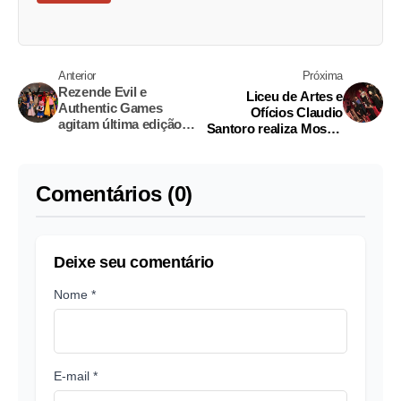
Anterior
Próxima
Rezende Evil e
Liceu de Artes e
Authentic Games
Ofícios Claudio
agitam última edição
Santoro realiza Mostra
do Coca-Cola Anime
de Teatro
Jungle 2018
Comentários (0)
Deixe seu comentário
Nome *
E-mail *